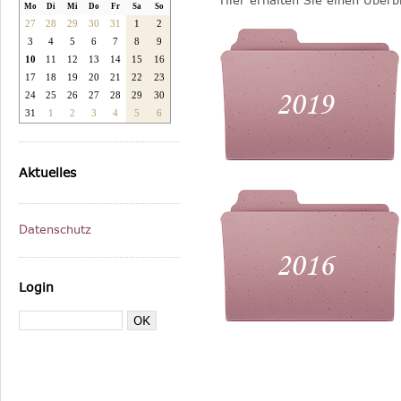
Hier erhalten Sie einen Überb
Mo
Di
Mi
Do
Fr
Sa
So
27
28
29
30
31
1
2
3
4
5
6
7
8
9
10
11
12
13
14
15
16
17
18
19
20
21
22
23
24
25
26
27
28
29
30
31
1
2
3
4
5
6
Aktuelles
Datenschutz
Login